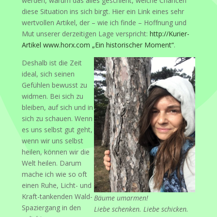
werden, warum das alles geschieht, welche Chancen
diese Situation ins sich birgt. Hier ein Link eines sehr
wertvollen Artikel, der – wie ich finde – Hoffnung und
Mut unserer derzeitigen Lage verspricht:
http://Kurier-
Artikel www.horx.com „Ein historischer Moment“
.
Deshalb ist die Zeit
ideal, sich seinen
Gefühlen bewusst zu
widmen. Bei sich zu
bleiben, auf sich und in
sich zu schauen. Wenn
es uns selbst gut geht,
wenn wir uns selbst
heilen, können wir die
Welt heilen. Darum
mache ich wie so oft
einen Ruhe, Licht- und
Kraft-tankenden Wald-
Bäume umarmen!
Spaziergang in den
Liebe schenken. Liebe schicken.