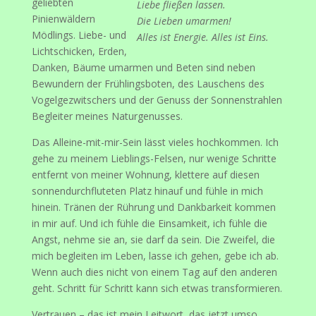
geliebten
Liebe fließen lassen.
Pinienwäldern
Die Lieben umarmen!
Mödlings. Liebe- und
Alles ist Energie. Alles ist Eins.
Lichtschicken, Erden,
Danken, Bäume umarmen und Beten sind neben
Bewundern der Frühlingsboten, des Lauschens des
Vogelgezwitschers und der Genuss der Sonnenstrahlen
Begleiter meines Naturgenusses.
Das Alleine-mit-mir-Sein lässt vieles hochkommen. Ich
gehe zu meinem Lieblings-Felsen, nur wenige Schritte
entfernt von meiner Wohnung, klettere auf diesen
sonnendurchfluteten Platz hinauf und fühle in mich
hinein. Tränen der Rührung und Dankbarkeit kommen
in mir auf. Und ich fühle die Einsamkeit, ich fühle die
Angst, nehme sie an, sie darf da sein. Die Zweifel, die
mich begleiten im Leben, lasse ich gehen, gebe ich ab.
Wenn auch dies nicht von einem Tag auf den anderen
geht. Schritt für Schritt kann sich etwas transformieren.
Vertrauen – das ist mein Leitwort, das jetzt umso