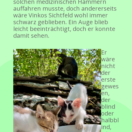
solchen medizinischen Hämmern
auffahren musste, doch andererseits
wäre Vinkos Sichtfeld wohl immer
schwarz geblieben. Ein Auge blieb
leicht beeinträchtigt, doch er konnte
damit sehen.
Er
wäre
nicht
der
erste
gewes
en,
der
blind
oder
halbbl
ind,