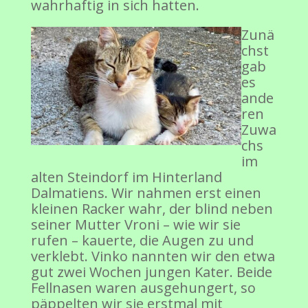
wahrhaftig in sich hatten.
Zunä
chst
gab
es
ande
ren
Zuwa
chs
im
alten Steindorf im Hinterland
Dalmatiens. Wir nahmen erst einen
kleinen Racker wahr, der blind neben
seiner Mutter Vroni – wie wir sie
rufen – kauerte, die Augen zu und
verklebt. Vinko nannten wir den etwa
gut zwei Wochen jungen Kater. Beide
Fellnasen waren ausgehungert, so
päppelten wir sie erstmal mit