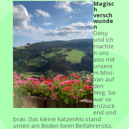
Magisc
h
versch
wunde
n
Daisy
und ich
machte
n uns
also mit
unsere
m Mini-
Van auf
den
Weg. Sie
war so
entzück
end und
brav. Das kleine Katzenklo stand
unten am Boden beim Beifahrersitz.