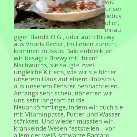
wie
unser
liebev
oller,
einäu
giger Bandit O.G., oder auch Brewy
aus Vronis Revier, im Leben zurecht
kommen müsste. Bald entdeckten
wir besagte Brewy mit ihrem
Nachwuchs, sie säugte zwei
ungleiche Kittens, wie wir sie hinter
unserem Haus auf einem Holzstoß
aus unserem Fenster beobachteten.
Anfangs sehr scheu, näherten wir
uns sehr langsam an die
Neuankömmlinge, indem wir auch sie
mit Vitaminpaste, Futter und Wasser
stärkten. Und wieder mussten wir
kränkelnde Wesen feststellen – vor
allem der weiß-schwarze Baccaro