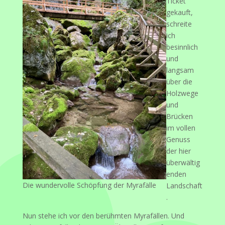
Ticket
gekauft,
schreite
ich
besinnlich
und
langsam
über die
Holzwege
und
Brücken
im vollen
Genuss
der hier
überwältig
enden
Die wundervolle Schöpfung der Myrafälle
Landschaft
.
Nun stehe ich vor den berühmten Myrafällen. Und