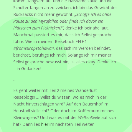
kommt langsam auf und die Halswirbelsäule und die
Schulter fangen an zu zwicken, ich bin das Gewicht des
Rucksacks nicht mehr gewöhnt.
„Schaffe ich es ohne
Pause zu den Myrafällen oder finde ich davor ein
Plätzchen zum Picknicken?“,
denke ich beinahe laut.
Manchmal passiert es mir, dass ich Selbstgespräche
führe. Wie in meinem Reisebuch FEtH1
#fromeuropetohawaii,
das sich im Werden befindet,
berichtet, beruhige ich mich: Solange ich mir meiner
Selbstgespräche bewusst bin, ist alles okay. Denke ich
– in Gedanken!
…
Es geht weiter mit Teil 2 meines Wanderlust-
Reiseblogs! … Willst du wissen, wo es mich in der
Nacht hinverschlagen wird? Auf den Bauernhof im
Heustadl vielleicht? Oder doch im Kofferraum meines
Kleinwagens? Und was es mit der
WeltenSeele
auf sich
hat? Dann lies
hier
im nächsten Teil weiter!