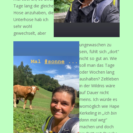
Tage lang die gleiche
Hose anzuhaben, die
Unterhose hab ich
sehr wohl
gewechselt, aber
ungewaschen zu
sein, fühlt sich „dort“
nicht so gut an. Wie
soll man das Tage
oder Wochen lang
aushalten? Zeltleben
in der Wildnis wäre
auf Dauer nicht
meins. Ich würde es
womöglich wie Hape
Kerkeling in
„Ich bin
dann mal weg“
machen und doch