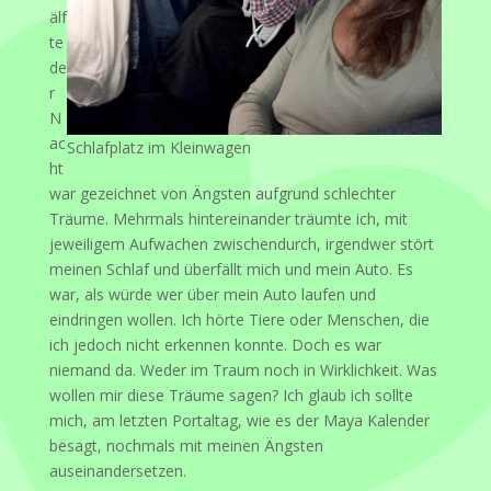
älf
te
de
r
N
ac
Schlafplatz im Kleinwagen
ht
war gezeichnet von Ängsten aufgrund schlechter
Träume. Mehrmals hintereinander träumte ich, mit
jeweiligem Aufwachen zwischendurch, irgendwer stört
meinen Schlaf und überfällt mich und mein Auto. Es
war, als würde wer über mein Auto laufen und
eindringen wollen. Ich hörte Tiere oder Menschen, die
ich jedoch nicht erkennen konnte. Doch es war
niemand da. Weder im Traum noch in Wirklichkeit. Was
wollen mir diese Träume sagen? Ich glaub ich sollte
mich, am letzten Portaltag, wie es der Maya Kalender
besagt, nochmals mit meinen Ängsten
auseinandersetzen.