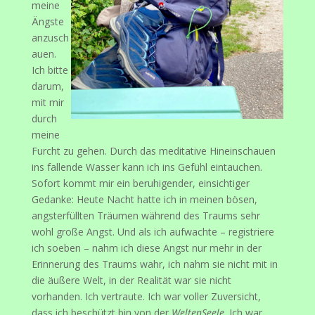
meine
Ängste
anzusch
auen.
Ich bitte
darum,
mit mir
durch
meine
Furcht zu gehen. Durch das meditative Hineinschauen
ins fallende Wasser kann ich ins Gefühl eintauchen.
Sofort kommt mir ein beruhigender, einsichtiger
Gedanke: Heute Nacht hatte ich in meinen bösen,
angsterfüllten Träumen während des Traums sehr
wohl große Angst. Und als ich aufwachte – registriere
ich soeben – nahm ich diese Angst nur mehr in der
Erinnerung des Traums wahr, ich nahm sie nicht mit in
die äußere Welt, in der Realität war sie nicht
vorhanden. Ich vertraute. Ich war voller Zuversicht,
dass ich beschützt bin von der
WeltenSeele
. Ich war