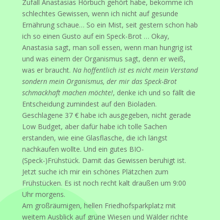
Zufall Anastasias Hörbuch gehört habe, bekomme ich
schlechtes Gewissen, wenn ich nicht auf gesunde
Ernährung schaue… So ein Mist, seit gestern schon hab
ich so einen Gusto auf ein Speck-Brot … Okay,
Anastasia sagt, man soll essen, wenn man hungrig ist
und was einem der Organismus sagt, denn er weiß,
was er braucht.
Na hoffentlich ist es nicht mein Verstand
sondern mein Organismus, der mir das Speck-Brot
schmackhaft machen möchte!
, denke ich und so fällt die
Entscheidung zumindest auf den Bioladen.
Geschlagene 37 € habe ich ausgegeben, nicht gerade
Low Budget, aber dafür habe ich tolle Sachen
erstanden, wie eine Glasflasche, die ich längst
nachkaufen wollte. Und ein gutes BIO-
(Speck-)Frühstück. Damit das Gewissen beruhigt ist.
Jetzt suche ich mir ein schönes Plätzchen zum
Frühstücken. Es ist noch recht kalt draußen um 9:00
Uhr morgens.
Am großräumigen, hellen Friedhofsparkplatz mit
weitem Ausblick auf grüne Wiesen und Wälder richte