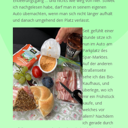
Entleerungsgang … und nichts wie weg von hier. Soweit
ich nachgelesen habe, darf man in seinem eigenen
Auto übernachten, wenn man sich nicht länger aufhält
und danach umgehend den Platz verlässt.
Seit gefühlt einer
Stunde sitze ich
nun im Auto am
Parkplatz des
Spar-Marktes.
Auf der anderen
Straßenseite
sehe ich das Bio-
Kaufhaus, und
überlege, wo ich
mir ein Frühstück
kaufe, und
welches vor
allem? Nachdem
ich gerade durch