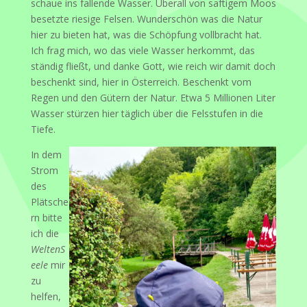
schaue ins fallende Wasser. Überall von saftigem Moos
besetzte riesige Felsen. Wunderschön was die Natur
hier zu bieten hat, was die Schöpfung vollbracht hat.
Ich frag mich, wo das viele Wasser herkommt, das
ständig fließt, und danke Gott, wie reich wir damit doch
beschenkt sind, hier in Österreich. Beschenkt vom
Regen und den Gütern der Natur. Etwa 5 Millionen Liter
Wasser stürzen hier täglich über die Felsstufen in die
Tiefe.
In dem
Strom
des
Plätsche
rn bitte
ich die
WeltenS
eele
mir
zu
helfen,