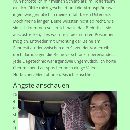
Nun richtete ich mir meinen Schlafplatz im Kofferraum
ein. Ich fühlte mich geschützt und die Atmosphäre war
irgendwie gemütlich in meinem fahrbaren Untersatz.
Doch meine langen Beine wussten nicht so recht, wie
sie sich krümmen sollen. Ich hatte das Bedürfnis, sie
auszustrecken, dies war nur in bestimmten Positionen
möglich. Entweder mit Erhöhung der Beine am
Fahrersitz, oder zwischen den Sitzen der Vorderreihe,
doch damit lagen die Beine verschränkt übereinander.
Jede Liegetechnik war irgendwie ungemütlich. Ich hörte
über meinen Lautsprecher noch einige Videos,
Hörbücher, Meditationen. Bis ich einschlief.
Ängste anschauen
Di
e
er
st
e
H