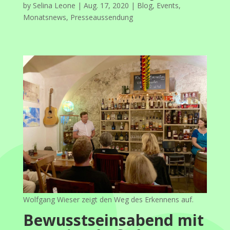
by
Selina Leone
|
Aug. 17, 2020
|
Blog
,
Events
,
Monatsnews
,
Presseaussendung
Wolfgang Wieser zeigt den Weg des Erkennens auf.
Bewusstseinsabend mit