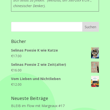
sich selbst zu finden.“ (Menzius, um 380-289 v.Chr.,
chinesischer Denker).
Bücher
Selinas Poesie K wie Katze
€
17.00
Selinas Poesie Z wie Zeit(alter)
€
16.00
Vom Lieben und Nichtlieben
€
12.00
Neueste Beiträge
BLEIB im Flow mit Margeaux #17