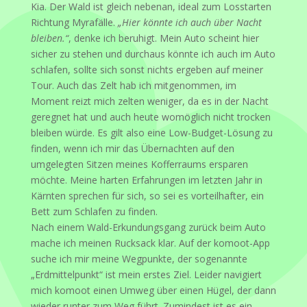
Kia. Der Wald ist gleich nebenan, ideal zum Losstarten
Richtung Myrafälle.
„Hier könnte ich auch über Nacht
bleiben.“
, denke ich beruhigt. Mein Auto scheint hier
sicher zu stehen und durchaus könnte ich auch im Auto
schlafen, sollte sich sonst nichts ergeben auf meiner
Tour. Auch das Zelt hab ich mitgenommen, im
Moment reizt mich zelten weniger, da es in der Nacht
geregnet hat und auch heute womöglich nicht trocken
bleiben würde. Es gilt also eine Low-Budget-Lösung zu
finden, wenn ich mir das Übernachten auf den
umgelegten Sitzen meines Kofferraums ersparen
möchte. Meine harten Erfahrungen im letzten Jahr in
Kärnten sprechen für sich, so sei es vorteilhafter, ein
Bett zum Schlafen zu finden.
Nach einem Wald-Erkundungsgang zurück beim Auto
mache ich meinen Rucksack klar. Auf der komoot-App
suche ich mir meine Wegpunkte, der sogenannte
„Erdmittelpunkt“ ist mein erstes Ziel. Leider navigiert
mich komoot einen Umweg über einen Hügel, der dann
wieder runter zum Weg führt. Zumindest ist es ein