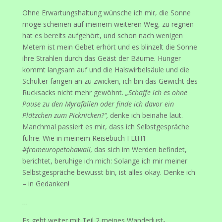
Ohne Erwartungshaltung wünsche ich mir, die Sonne
möge scheinen auf meinem weiteren Weg, zu regnen
hat es bereits aufgehört, und schon nach wenigen
Metern ist mein Gebet erhört und es blinzelt die Sonne
ihre Strahlen durch das Geäst der Bäume. Hunger
kommt langsam auf und die Halswirbelsäule und die
Schulter fangen an zu zwicken, ich bin das Gewicht des
Rucksacks nicht mehr gewöhnt.
„Schaffe ich es ohne
Pause zu den Myrafällen oder finde ich davor ein
Plätzchen zum Picknicken?“,
denke ich beinahe laut.
Manchmal passiert es mir, dass ich Selbstgespräche
führe. Wie in meinem Reisebuch FEtH1
#fromeuropetohawaii,
das sich im Werden befindet,
berichtet, beruhige ich mich: Solange ich mir meiner
Selbstgespräche bewusst bin, ist alles okay. Denke ich
– in Gedanken!
…
Es geht weiter mit Teil 2 meines Wanderlust-