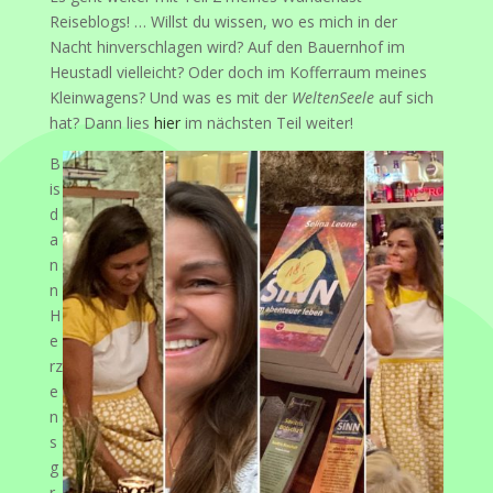
Reiseblogs! … Willst du wissen, wo es mich in der
Nacht hinverschlagen wird? Auf den Bauernhof im
Heustadl vielleicht? Oder doch im Kofferraum meines
Kleinwagens? Und was es mit der
WeltenSeele
auf sich
hat? Dann lies
hier
im nächsten Teil weiter!
B
is
d
a
n
n
H
e
rz
e
n
s
g
r