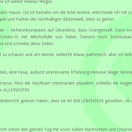
ehe ich weiter meines Weges.
ach Hause. Da ich beinahe um die Ecke wohne, entscheide ich mit v
piel und Farben der reichhaltigen Blütenwelt, heim zu gehen.
nder – Kichererbsenpaste auf Olivenbrot, dazu Orangensaft. Dann 
n Schoko-Ei mit Alkoholfülle von Reber. Danach noch Schokoba
se und schreibe diese Zeilen.
zu schauen und am Abend, vielleicht etwas pathetisch, aber ich lieb
lein, eine neue, äußerst interessante Erfahrung inklusive Magic Mome
errasse, höre die Nachbarn miteinander plaudern, schließe die Auge
as ALLEINSSEIN.
Minibericht gelesen haben, dass sie ihr AM LEBENSEIN genießen, ob a
 mich schon den ganzen Tag mit sooo süßen Nachrichten und Ostervi