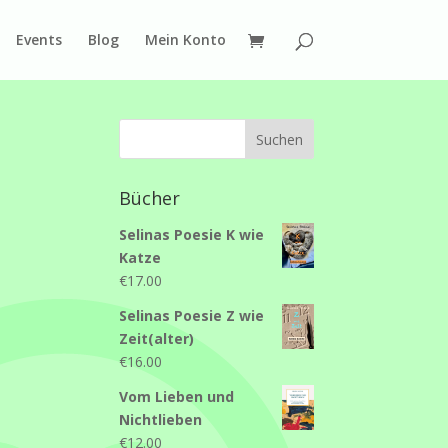
Events
Blog
Mein Konto
Bücher
Selinas Poesie K wie
Katze
€
17.00
Selinas Poesie Z wie
Zeit(alter)
€
16.00
Vom Lieben und
Nichtlieben
€
12.00