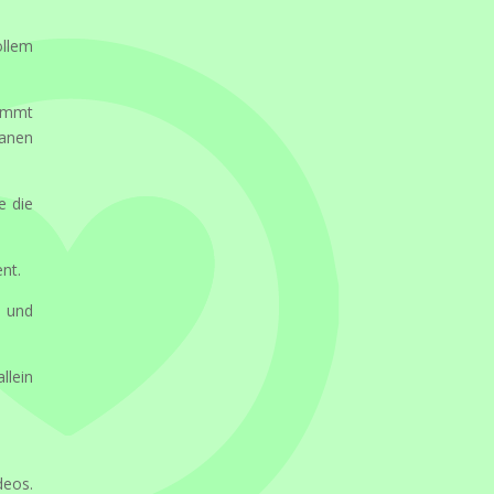
ollem
kommt
nanen
e die
nt.
n und
llein
deos.