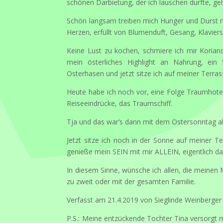
schönen Darbietung, der ich lauschen durfte, g
Schön langsam treiben mich Hunger und Durst n
Herzen, erfüllt von Blumenduft, Gesang, Klaviers
Keine Lust zu kochen, schmiere ich mir Koria
mein österliches Highlight an Nahrung, ei
Osterhasen und jetzt sitze ich auf meiner Terras
Heute habe ich noch vor, eine Folge Traumhotel 
Reiseeindrücke, das Traumschiff.
Tja und das war’s dann mit dem Ostersonntag al
Jetzt sitze ich noch in der Sonne auf meiner T
genieße mein SEIN mit mir ALLEIN, eigentlich d
In diesem Sinne, wünsche ich allen, die meinen 
zu zweit oder mit der gesamten Familie.
Verfasst am 21.4.2019 von Sieglinde Weinberger
P.S.: Meine entzückende Tochter Tina versorgt