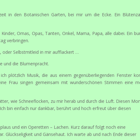
zeit in den Botanischen Garten, bei mir um die Ecke. Ein Blütenz
n Kinder, Omas, Opas, Tanten, Onkel, Mama, Papa, alle dabei. Ein bu
ag verbringen.
 oder Selbstmitleid in mir aufflackert …
nne und die Blumenpracht.
ich plötzlich Musik, die aus einem gegenüberliegenden Fenster k
d eine Frau singen gemeinsam mit wunderschönen Stimmen eine m
tter, wie Schneeflocken, zu mir herab und durch die Luft. Diesen M
h bin einfach nur dankbar, berührt und hoch erfreut über diesen
laus und ein Operetten – Lachen. Kurz darauf folgt noch eine
ar. Glückseligkeit und Gänsehaut. Ich warte ab und nach Ende dieser