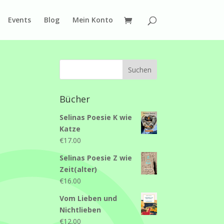
Events
Blog
Mein Konto
Bücher
Selinas Poesie K wie
Katze
€
17.00
Selinas Poesie Z wie
Zeit(alter)
€
16.00
Vom Lieben und
Nichtlieben
€
12.00