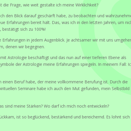
die Frage, wie weit gestalte ich meine Wirklichkeit?
ald ich den Blick darauf geschärft habe, zu beobachten und wahrzunehm
eue Erfahrungen bereit hält. Das, was ich in den letzten Jahren, um nic
 bestätigt sich zu 100%!
re Erfahrungen in jedem Augenblick. Je achtsamer wir mit uns umgehe
m, denen wir begegnen.
mit Astrologie beschäftigt und das nun auf einer tieferen Ebene als
e Symbole der Astrologie meine Erfahrungen spiegeln. In meinem Fall: I
n einen Beruf habe, der meine vollkommene Berufung ist. Durch die
rituellen Seminare habe ich auch den Mut gefunden, mein Selbstbild
as sind meine Stärken? Wo darf ich mich noch entwickeln?
rückkam, ist so beglückend, bestärkend und bereichernd. Es lohnt sich