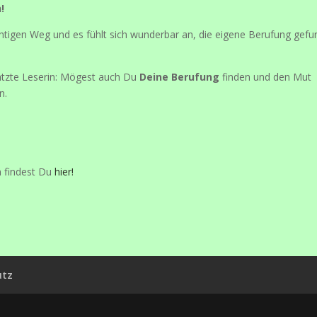
!
ichtigen Weg und es fühlt sich wunderbar an, die eigene Berufung gef
ätzte Leserin: Mögest auch Du
Deine Berufung
finden und den Mut
n.
n findest Du
hier!
utz