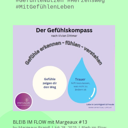
#GefühleNutzen #Herzensweg 
#MitGefühlenLeben
BLEIB IM FLOW mit Margeaux #13
by
Margeaux Brandl
|
Juli 28, 2025
|
Bleib im Flow
,