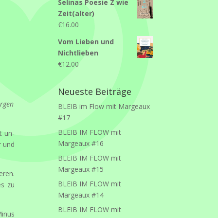
Selinas Poesie Z wie
Zeit(alter)
€
16.00
Vom Lieben und
Nichtlieben
€
12.00
Neueste Beiträge
rgen
BLEIB im Flow mit Margeaux
#17
BLEIB IM FLOW mit
t un­
Margeaux #16
r und
BLEIB IM FLOW mit
Margeaux #15
eren.
BLEIB IM FLOW mit
es zu
Margeaux #14
BLEIB IM FLOW mit
Minus