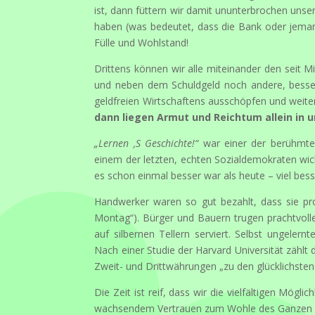
ist, dann füttern wir damit ununterbrochen unse
haben (was bedeutet, dass die Bank oder jeman
Fülle und Wohlstand!
Drittens können wir alle miteinander den seit Mi
und neben dem Schuldgeld noch andere, bessere 
geldfreien Wirtschaftens ausschöpfen und weiter
dann liegen Armut und Reichtum allein in 
„Lernen ‚S Geschichte!“
war einer der berühmte
einem der letzten, echten Sozialdemokraten wich
es schon einmal besser war als heute – viel bess
Handwerker waren so gut bezahlt, dass sie pro
Montag“). Bürger und Bauern trugen prachtvoll
auf silbernen Tellern serviert. Selbst ungele
Nach einer Studie der Harvard Universität zählt d
Zweit- und Drittwährungen „zu den glücklichsten
Die Zeit ist reif, dass wir die vielfältigen Mög
wachsendem Vertrauen zum Wohle des Ganzen 