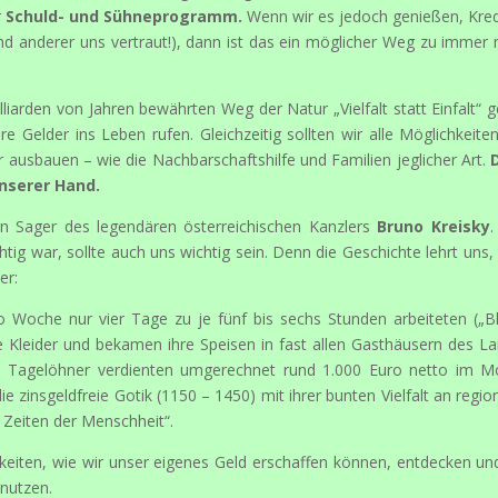
r
Schuld- und Sühneprogramm.
Wenn wir es jedoch genießen, Kred
d anderer uns vertraut!), dann ist das ein möglicher Weg zu immer
lliarden von Jahren bewährten Weg der Natur „Vielfalt statt Einfalt“ 
Gelder ins Leben rufen. Gleichzeitig sollten wir alle Möglichkeite
 ausbauen – wie die Nachbarschaftshilfe und Familien jeglicher Art.
unserer Hand.
n Sager des legendären österreichischen Kanzlers
Bruno Kreisky
tig war, sollte auch uns wichtig sein. Denn die Geschichte lehrt uns,
er:
 Woche nur vier Tage zu je fünf bis sechs Stunden arbeiteten („B
e Kleider und bekamen ihre Speisen in fast allen Gasthäusern des L
rnte Tagelöhner verdienten umgerechnet rund 1.000 Euro netto im M
ie zinsgeldfreie Gotik (1150 – 1450) mit ihrer bunten Vielfalt an regio
 Zeiten der Menschheit“.
lichkeiten, wie wir unser eigenes Geld erschaffen können, entdecken un
nutzen.