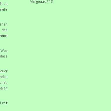
Margeaux #13
it zu
 mehr
gehen
n des
Denn
. Was
 dass
lauer
andes
onat.
nalen
d mit