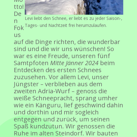
tto!
De
Levi liebt den Schnee, er liebt es zu jeder Saison-,
n
Tages- und Nachtzeit frei herumzulaufen.
Fok
us
auf die Dinge richten, die wunderbar
sind und die wir uns wünschen! So
war es eine Freude, unseren fünf
Samtpfoten
Mitte Jänner 2024
beim
Entdecken des ersten Schnees
zuzusehen. Vor allem Levi, unser
Jüngster – verblieben aus dem
zweiten Adria-Wurf – genoss die
weiße Schneepracht, sprang umher
wie ein Känguru, lief geschwind dahin
und dorthin und mir sogleich
entgegen und zurück, um seinen
Spaß kundzutun. Wir genossen die
Ruhe im alten Steindorf. Wir bauten