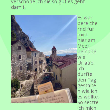
verschone ich sie so gut es geht
damit.
Es war
bereiche
rnd für
mich
hier am
Meer,
beinahe
wie
Urlaub.
Ich
durfte
den Tag
gestalte
n wie ich
es wollte.
So setzte
ich mich