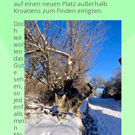
auf einen neuen Platz außerhalb
Kroatiens zum Finden einigten.
Doc
h
wir
wol
len
das
Gut
e
seh
en,
so
jed
enf
alls
mei
n
Mo